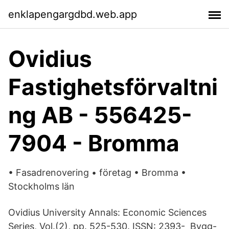
enklapengargdbd.web.app
Ovidius
Fastighetsförvaltni
ng AB - 556425-
7904 - Bromma
• Fasadrenovering • företag • Bromma •
Stockholms län
Ovidius University Annals: Economic Sciences
Series, Vol.(2), pp. 525-530. ISSN: 2393- Bygg-