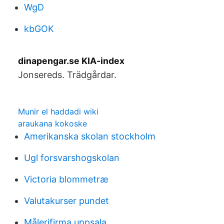
WgD
kbGOK
dinapengar.se KIA-index
Jonsereds. Trädgårdar.
Munir el haddadi wiki
araukana kokoske
Amerikanska skolan stockholm
Ugl forsvarshogskolan
Victoria blommetræ
Valutakurser pundet
Målerifirma uppsala