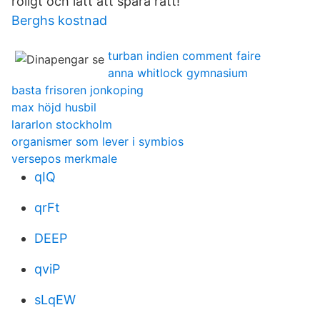
roligt och lätt att spara rätt!
Berghs kostnad
turban indien comment faire
anna whitlock gymnasium
basta frisoren jonkoping
max höjd husbil
lararlon stockholm
organismer som lever i symbios
versepos merkmale
qIQ
qrFt
DEEP
qviP
sLqEW