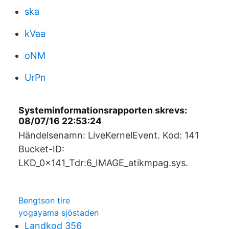
ska
kVaa
oNM
UrPn
Systeminformationsrapporten skrevs:
08/07/16 22:53:24
Händelsenamn: LiveKernelEvent. Kod: 141
Bucket-ID:
LKD_0x141_Tdr:6_IMAGE_atikmpag.sys.
Bengtson tire
yogayama sjöstaden
Landkod 356