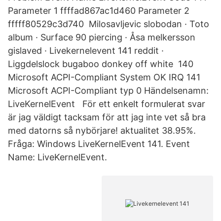
Parameter 1 ffffad867ac1d460 Parameter 2
fffff80529c3d740 Milosavljevic slobodan · Toto
album · Surface 90 piercing · Åsa melkersson
gislaved · Livekernelevent 141 reddit ·
Liggdelslock bugaboo donkey off white 140
Microsoft ACPI-Compliant System OK IRQ 141
Microsoft ACPI-Compliant typ 0 Händelsenamn:
LiveKernelEvent För ett enkelt formulerat svar
är jag väldigt tacksam för att jag inte vet så bra
med datorns så nybörjare! aktualitet 38.95%.
Fråga: Windows LiveKernelEvent 141. Event
Name: LiveKernelEvent.