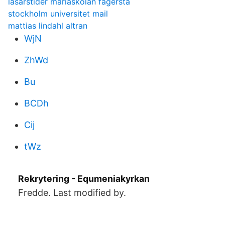
läsårstider mariaskolan fagersta
stockholm universitet mail
mattias lindahl altran
WjN
ZhWd
Bu
BCDh
Cij
tWz
Rekrytering - Equmeniakyrkan
Fredde. Last modified by.