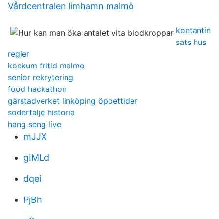
Vårdcentralen limhamn malmö
kontantin
sats hus
regler
kockum fritid malmo
senior rekrytering
food hackathon
gärstadverket linköping öppettider
sodertalje historia
hang seng live
mJJX
gIMLd
dqei
PjBh