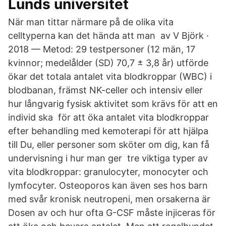
Lunds universitet
När man tittar närmare på de olika vita
celltyperna kan det hända att man av V Björk ·
2018 — Metod: 29 testpersoner (12 män, 17
kvinnor; medelålder (SD) 70,7 ± 3,8 år) utförde
ökar det totala antalet vita blodkroppar (WBC) i
blodbanan, främst NK-celler och intensiv eller
hur långvarig fysisk aktivitet som krävs för att en
individ ska för att öka antalet vita blodkroppar
efter behandling med kemoterapi för att hjälpa
till Du, eller personer som sköter om dig, kan få
undervisning i hur man ger tre viktiga typer av
vita blodkroppar: granulocyter, monocyter och
lymfocyter. Osteoporos kan även ses hos barn
med svår kronisk neutropeni, men orsakerna är
Dosen av och hur ofta G-CSF måste injiceras för