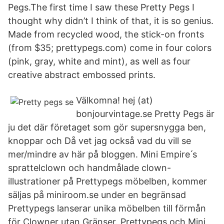
Pegs.The first time I saw these Pretty Pegs I
thought why didn’t I think of that, it is so genius.
Made from recycled wood, the stick-on fronts
(from $35; prettypegs.com) come in four colors
(pink, gray, white and mint), as well as four
creative abstract embossed prints.
Välkomna! hej (at)
bonjourvintage.se Pretty Pegs är
ju det där företaget som gör supersnygga ben,
knoppar och Då vet jag också vad du vill se
mer/mindre av här på bloggen. Mini Empire ́s
sprattelclown och handmålade clown-
illustrationer på Prettypegs möbelben, kommer
säljas på miniroom.se under en begränsad
Prettypegs lanserar unika möbelben till förmån
för Clowner utan Gränser. Prettypegs och Mini