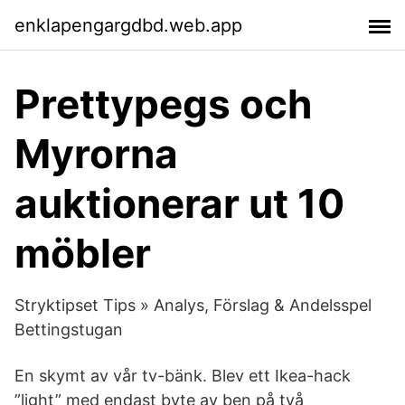
enklapengargdbd.web.app
Prettypegs och
Myrorna
auktionerar ut 10
möbler
Stryktipset Tips » Analys, Förslag & Andelsspel
Bettingstugan
En skymt av vår tv-bänk. Blev ett Ikea-hack
”light” med endast byte av ben på två