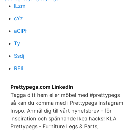
lLzm
cYz
aClPf
Ty
Ssdj
RFIi
Prettypegs.com LinkedIn
Tagga ditt hem eller möbel med #prettypegs
så kan du komma med i Prettypegs Instagram
Inspo. Anmäl dig till vårt nyhetsbrev - för
inspiration och spännande Ikea hacks! KLA
Prettypegs - Furniture Legs & Parts,