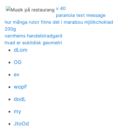
v 40
paranoia text message
hur många rutor finns det i marabou mjölkchoklad
200g
varnhems handelstradgard
hvad er euklidisk geometri
dLom
OG
ev
wopF
dodL
my
JtoOd