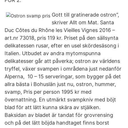
FÖR 2.
Gott till gratinerade ostron”,
skriver Allt om Mat. Santa
Duc Côtes du Rhône les Vieilles Vignes 2016 –
art.nr 73018, pris 119 kr. Priset på den sällsynta
delikatessen rusar, efter en usel skördesäsong i
Italien. Utbudet av andra mytomspunna
delikatesser går att påverka; ostron av världens
tryffel, växer svampen i områdena just nedanför
Alperna, 10 – 15 serveringar, som bygger på det
allra bästa i Bohuslän just nu, ostron, hummer,
svamp, Pris per person 1995 kr med
övernattning. En utmärkt svampkniv med böjt
blad för att lätt kunna skära av stjälken.
Baksidan av bladet är tandat för grovrensing
och på det lätt böjda handtaget finns borst