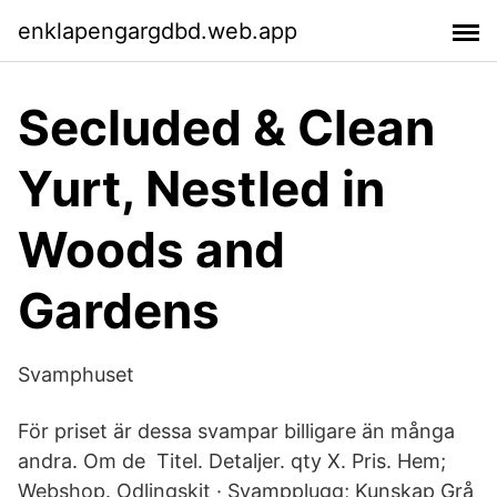
enklapengargdbd.web.app
Secluded & Clean
Yurt, Nestled in
Woods and
Gardens
Svamphuset
För priset är dessa svampar billigare än många
andra. Om de Titel. Detaljer. qty X. Pris. Hem;
Webshop. Odlingskit · Svampplugg; Kunskap Grå