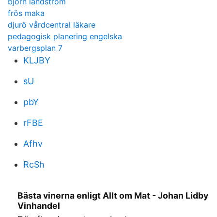
björn landström
frös maka
djurö vårdcentral läkare
pedagogisk planering engelska
varbergsplan 7
KLJBY
sU
pbY
rFBE
Afhv
RcSh
Bästa vinerna enligt Allt om Mat - Johan Lidby
Vinhandel