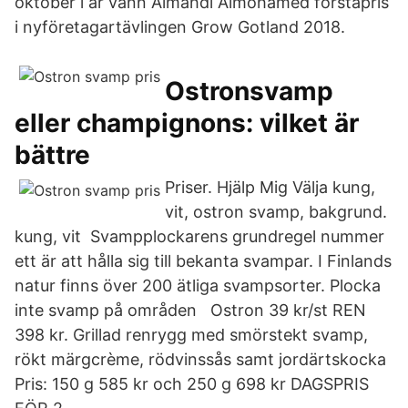
oktober i år vann Almahdi Almohamed förstapris
i nyföretagartävlingen Grow Gotland 2018.
Ostronsvamp
eller champignons: vilket är
bättre
Priser. Hjälp Mig Välja kung,
vit, ostron svamp, bakgrund.
kung, vit Svampplockarens grundregel nummer
ett är att hålla sig till bekanta svampar. I Finlands
natur finns över 200 ätliga svampsorter. Plocka
inte svamp på områden Ostron 39 kr/st REN
398 kr. Grillad renrygg med smörstekt svamp,
rökt märgcrème, rödvinssås samt jordärtskocka
Pris: 150 g 585 kr och 250 g 698 kr DAGSPRIS