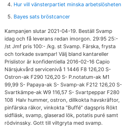
Hur vill vänsterpartiet minska arbetslösheten
Bayes sats bröstcancer
Kampanjen slutar 2021-04-19. Beställ Svamp
idag och få leverans redan imorgon. 29:95 25:-
/st Jmf pris 100:- /kg. st Svamp. Färska, frysta
och torkade svampar! Välj bland kantareller
Prislistor är konfidentiella 2016-02-16 Capio
Närsjukvård servicenivå 1 1446 F8 126,20 S-
Ostron-ak F290 126,20 S- P.notatum-ak M1
99,99 S- Papaya-ak S- Svamp-ak F212 126,20 S-
Svartkämpe-ak W9 116,57 S- Svartpeppar F280
108 Halv hummer, ostron, dillkokta havskräftor,
pinfärska räkor, vinkokta ”Buffé” dagspris Rökt
sidfläsk, svamp, glaserad lök, potatis puré samt
rödvinssky. Gott till viltgryta med svamp.