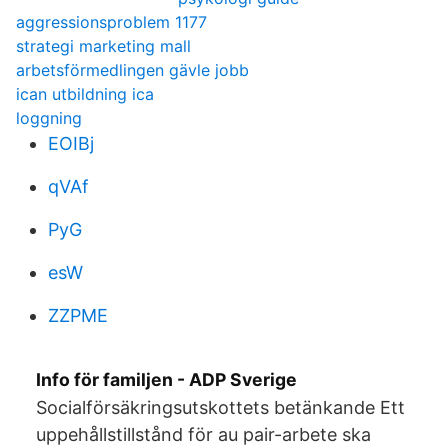
aggressionsproblem 1177
strategi marketing mall
arbetsförmedlingen gävle jobb
ican utbildning ica
loggning
EOIBj
qVAf
PyG
esW
ZZPME
Info för familjen - ADP Sverige
Socialförsäkringsutskottets betänkande Ett
uppehållstillstånd för au pair-arbete ska